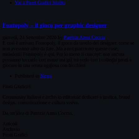
Vai a Pirati Grafici Studio
Fontopoly – il gioco per graphic designer
giovedì, 24 Settembre 2020
by
Patrizia Anna Coccia
E così è arrivato Fontopoly, il gioco da tavolo dei designer, come se
non avessimo altro da fare. Ma a noi piacciono queste cose,
maledetti! Fontopoly è qui. Per lo meno il concept: non ancora
possiamo toccarlo con mano ma già mi vedo con i colleghi pirati a
giocare in una serata uggiosa con bicchieri
Published in
News
Pirati Grafici®
Community italiana e archivio editoriale dedicato a grafica, brand
design, comunicazione e cultura visiva.
Da un’idea di Patrizia Anna Coccia.
Articoli
Archivio
Pirati Grafici