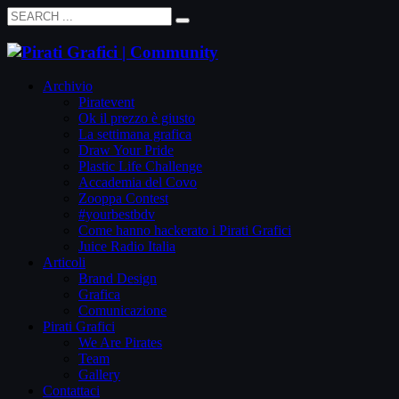
Archivio
Piratevent
Ok il prezzo è giusto
La settimana grafica
Draw Your Pride
Plastic Life Challenge
Accademia del Covo
Zooppa Contest
#yourbestbdv
Come hanno hackerato i Pirati Grafici
Juice Radio Italia
Articoli
Brand Design
Grafica
Comunicazione
Pirati Grafici
We Are Pirates
Team
Gallery
Contattaci