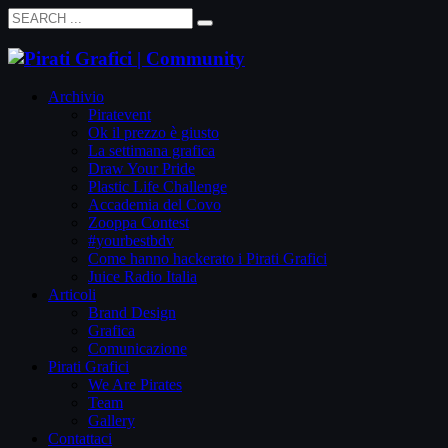
Archivio
Piratevent
Ok il prezzo è giusto
La settimana grafica
Draw Your Pride
Plastic Life Challenge
Accademia del Covo
Zooppa Contest
#yourbestbdv
Come hanno hackerato i Pirati Grafici
Juice Radio Italia
Articoli
Brand Design
Grafica
Comunicazione
Pirati Grafici
We Are Pirates
Team
Gallery
Contattaci